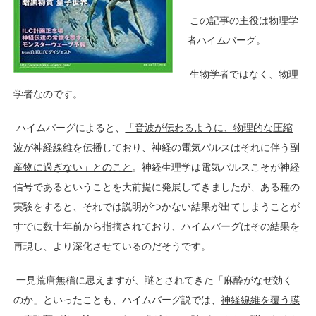
この記事の主役は物理学
者ハイムバーグ。
生物学者ではなく、物理
学者なのです。
ハイムバーグによると、
「音波が伝わるように、物理的な圧縮
波が神経線維を伝播しており、神経の電気パルスはそれに伴う副
産物に過ぎない」とのこと
。神経生理学は電気パルスこそが神経
信号であるということを大前提に発展してきましたが、ある種の
実験をすると、それでは説明がつかない結果が出てしまうことが
すでに数十年前から指摘されており、ハイムバーグはその結果を
再現し、より深化させているのだそうです。
一見荒唐無稽に思えますが、謎とされてきた「麻酔がなぜ効く
のか」といったことも、ハイムバーグ説では、
神経線維を覆う膜