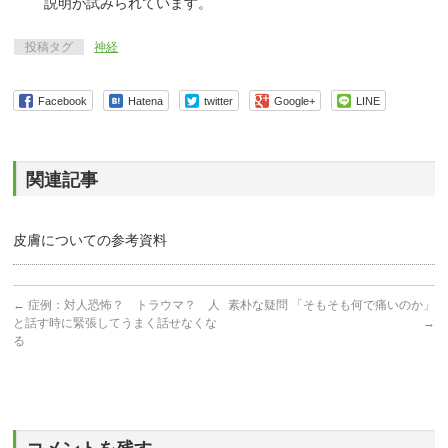
説明が試みられています。
投稿タグ
神経
Facebook
Hatena
twitter
Google+
LINE
関連記事
皮膚についての参考資料
←
症例：対人恐怖？ トラウマ？ 人
素朴な疑問 「そもそも何で痛いのか」
と話す時に緊張してうまく話せなくな
→
る