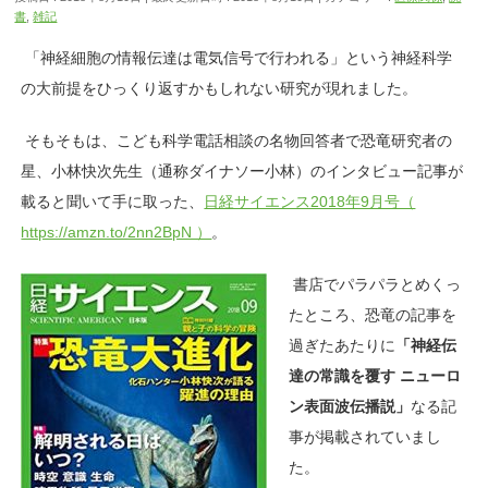
書
,
雑記
「神経細胞の情報伝達は電気信号で行われる」という神経科学
の大前提をひっくり返すかもしれない研究が現れました。
そもそもは、こども科学電話相談の名物回答者で恐竜研究者の
星、小林快次先生（通称ダイナソー小林）のインタビュー記事が
載ると聞いて手に取った、
日経サイエンス2018年9月号（
https://amzn.to/2nn2BpN ）
。
書店でパラパラとめくっ
たところ、恐竜の記事を
過ぎたあたりに
「神経伝
達の常識を覆す ニューロ
ン表面波伝播説」
なる記
事が掲載されていまし
た。