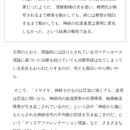
果だったようだ。
実験動物の犬を使い、椎間孔が狭
窄されるまで椎骨を動かしても、終には椎骨が脱臼
するまで動かしても、神経の伝達速度は著明に変化
しなかった、という結果の報告である。
引用のとおり、理論的には誤りとされているガーデンホース
理論に基づいた治療を続けていても治療実績は出てしまって
いる先生もおられたりするのが、何とも面白いやら怖いや
ら。
そこで、「イヤイヤ、神経そのものは圧迫に強くても、血管
は圧迫に弱いから、神経内の血流障害や伝導障害、軸索輸送
障害が引き起こされているのだ」という説や「神経から脳に
もたらされる神経信号の不均衡が症状を引き起こすのだ」と
いう「ディスアファレンテーション理論」など、さまざまな