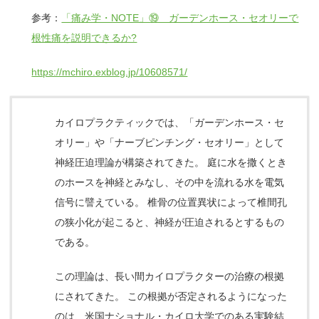
参考：
「痛み学・NOTE」⑲ ガーデンホース・セオリーで
根性痛を説明できるか?
https://mchiro.exblog.jp/10608571/
カイロプラクティックでは、「ガーデンホース・セ
オリー」や「ナーブピンチング・セオリー」として
神経圧迫理論が構築されてきた。
庭に水を撒くとき
のホースを神経とみなし、その中を流れる水を電気
信号に譬えている。
椎骨の位置異状によって椎間孔
の狭小化が起こると、神経が圧迫されるとするもの
である。
この理論は、長い間カイロプラクターの治療の根拠
にされてきた。
この根拠が否定されるようになった
のは、米国ナショナル・カイロ大学でのある実験結