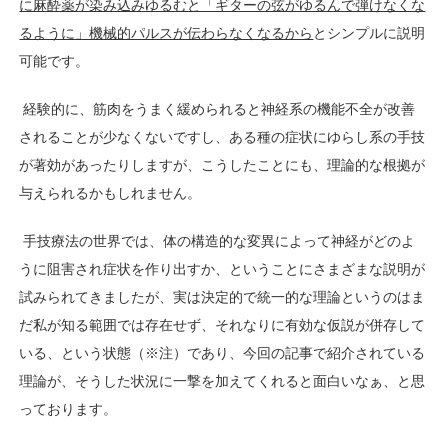
に麻酔薬が染み込みゆるむと「ギターの弦がゆるんで弾けなくな
るように」機械的パルスが伝わらなくなるから
とシンプルに説明
可能です。
経験的に、筋肉をうまく緩められると神経系の機能不全が改善
されることが少なくないですし、ある種の症状にゆらし系の手技
が著効があったりしますが、こうしたことにも、理論的な根拠が
与えられるかもしれません。
手技療法の世界では、体の構造的な変異によって神経がどのよ
うに阻害され症状を作り出すか、ということにさまざまな説明が
試みられてきましたが、実は決定的で統一的な理論というのはま
だ私が知る範囲では存在せず、それなりに有効な仮説が併存して
いる、という状態（※注）であり、今回の記事で紹介されている
理論が、そうした状況に一撃を加えてくれると面白いなぁ、と思
っております。