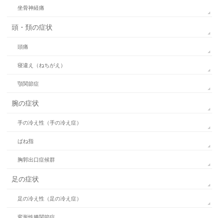
坐骨神経痛
頭・頚の症状
頭痛
寝違え（ねちがえ）
顎関節症
腕の症状
手の冷え性（手の冷え症）
ばね指
胸郭出口症候群
足の症状
足の冷え性（足の冷え症）
変形性膝関節症