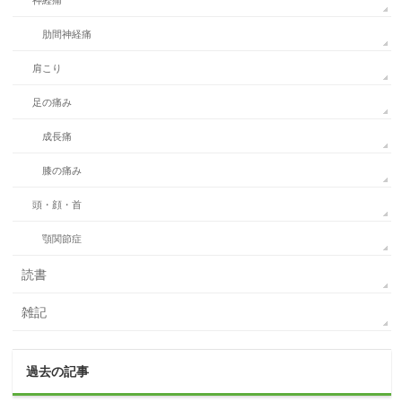
神経痛
肋間神経痛
肩こり
足の痛み
成長痛
膝の痛み
頭・顔・首
顎関節症
読書
雑記
過去の記事