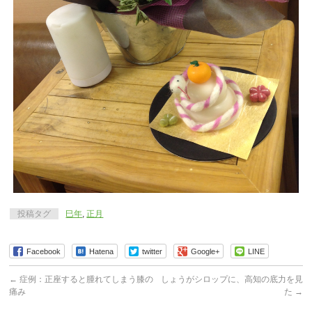
投稿タグ
巳年
,
正月
Facebook
Hatena
twitter
Google+
LINE
←
症例：正座すると腫れてしまう膝の
しょうがシロップに、高知の底力を見
痛み
た
→