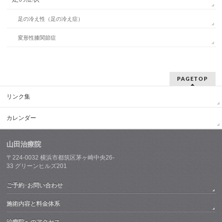
足の冷え性（足の冷え症）
変形性膝関節症
PAGETOP
リンク集
カレンダー
山田治療院
〒224-0032
横浜市都筑区茅ヶ崎中央26-
33
グリーンヒルズ201
ご予約･お問い合わせ
施術内容と料金体系
治療院へのアクセス