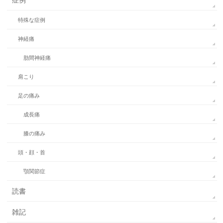
特殊な症例
神経痛
肋間神経痛
肩こり
足の痛み
成長痛
膝の痛み
頭・顔・首
顎関節症
読書
雑記