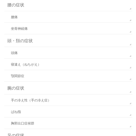
腰の症状
腰痛
坐骨神経痛
頭・頚の症状
頭痛
寝違え（ねちがえ）
顎関節症
腕の症状
手の冷え性（手の冷え症）
ばね指
胸郭出口症候群
足の症状