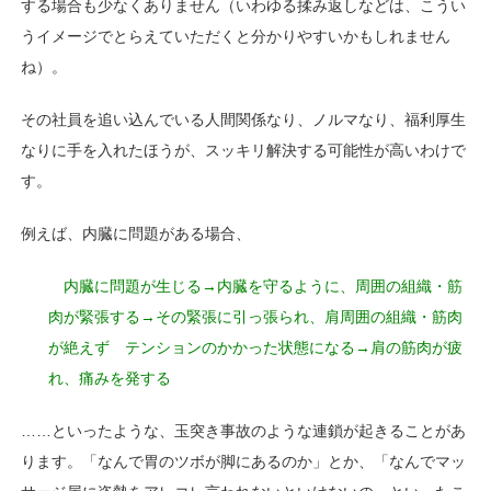
する場合も少なくありません
（いわゆる揉み返しなどは、こうい
うイメージで
とらえていただくと分かりやすいかもしれません
ね）。
その社員を追い込んでいる人間関係なり、ノルマなり、
福利厚生
なりに手を入れたほうが、スッキリ解決する
可能性が高いわけで
す。
例えば、内臓に問題がある場合、
内臓に問題が生じる
→内臓を守るように、周囲の組織・筋
肉が緊張する
→その緊張に引っ張られ、肩周囲の組織・筋肉
が絶えず
テンションのかかった状態になる
→肩の筋肉が疲
れ、痛みを発する
……といったような、玉突き事故のような連鎖が起きることがあ
ります。「なんで胃のツボが脚にあるのか」とか、「なんでマッ