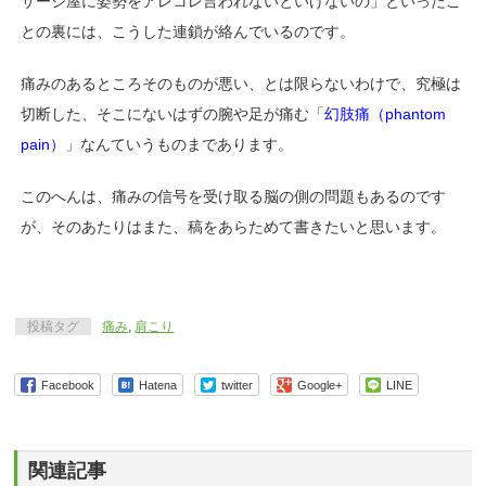
サージ屋に
姿勢をアレコレ言われないといけないの」といったこ
との裏には、
こうした連鎖が絡んでいるのです。
痛みのあるところそのものが悪い、とは限らないわけで、
究極は
切断した、そこにないはずの腕や足が痛む
「
幻肢痛（phantom
pain）
」
なんていうものまであります。
このへんは、痛みの信号を受け取る脳の側の問題もあるのです
が、
そのあたりはまた、稿をあらためて書きたいと思います。
投稿タグ
痛み
,
肩こり
Facebook
Hatena
twitter
Google+
LINE
関連記事