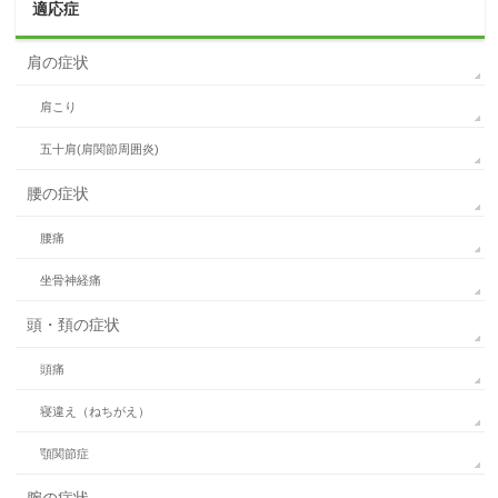
適応症
肩の症状
肩こり
五十肩(肩関節周囲炎)
腰の症状
腰痛
坐骨神経痛
頭・頚の症状
頭痛
寝違え（ねちがえ）
顎関節症