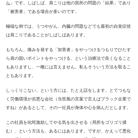
ら
」です。しばしば、肩こりは他の箇所の問題の
「結果」であり
「被害者」である場合が多いのです。
極端な例では、うつやがん、内臓の問題などでも
最初の自覚症状
は肩こりであることがしばしばあります。
もちろん、痛みを発する「加害者」をやっつけるつもりで
ひたす
ら肩の固いポイントをやっつける、という治療法で
良くなること
もありますし、一概には言えません。私も
そういう方法を取るこ
ともあります。
しっくりこない、という方には、たとえ話をします。
とてつもな
く労働環境が劣悪な会社（当世風の
言葉で言えばブラック企業で
すね）があるとして、
その一社員が身体や心を病んだとします。
この社員を叱咤激励してやる気を出させる（局所を
ゴリゴリ揉
む）、という方法も、あるにはあります。
ですが、かえって悪化