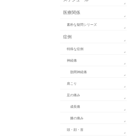
医療関係
素朴な疑問シリーズ
症例
特殊な症例
神経痛
肋間神経痛
肩こり
足の痛み
成長痛
膝の痛み
頭・顔・首