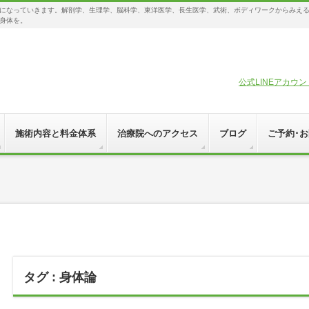
になっていきます。解剖学、生理学、脳科学、東洋医学、長生医学、武術、ボディワークからみえ
身体を。
公式LINEアカウ
施術内容と料金体系
治療院へのアクセス
ブログ
ご予約･
タグ : 身体論