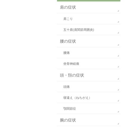
肩の症状
肩こり
五十肩(肩関節周囲炎)
腰の症状
腰痛
坐骨神経痛
頭・頚の症状
頭痛
寝違え（ねちがえ）
顎関節症
腕の症状