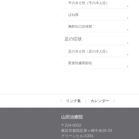
手の冷え性（手の冷え症）
ばね指
胸郭出口症候群
足の症状
足の冷え性（足の冷え症）
変形性膝関節症
リンク集
カレンダー
山田治療院
〒224-0032
横浜市都筑区茅ヶ崎中央26-33
グリーンヒルズ201