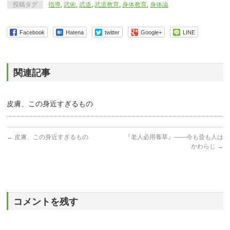
投稿タグ
指導
,
武術
,
武道
,
武道教育
,
身体教育
,
身体論
Facebook
Hatena
twitter
Google+
LINE
関連記事
皮膚、この身近すぎるもの
←
皮膚、この身近すぎるもの
『老人必用養草』――今も昔も人は
かわらじ
→
コメントを残す