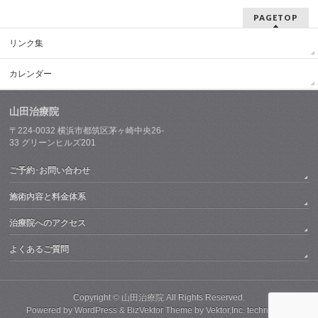
PAGETOP
リンク集
カレンダー
山田治療院
〒224-0032
横浜市都筑区茅ヶ崎中央26-
33
グリーンヒルズ201
ご予約･お問い合わせ
施術内容と料金体系
治療院へのアクセス
よくあるご質問
Copyright ©
山田治療院
All Rights Reserved.
Powered by
WordPress
&
BizVektor Theme
by
Vektor,Inc.
technology.