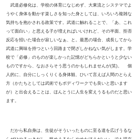
武道必修化は、学校の体育になじめず、大東流とシステマでよ
うやく身体を動かす楽しさを知った身としては、いろいろ複雑な
気持ちを抱かされる政策です。武道に触れることで、「あ、これ
って面白い」と思える子が増えればいいけれど、その半面、拒否
反応を招いた場合が寂しいなぁ、と。最悪の場合、成長してから
武道に興味を持つという回路まで閉ざしかねない気がします。学
校で「必修」のものが楽しかった記憶がどちらかというと少ない
ものですから、なおさらそう思うのかもしれませんが(笑)。
個
人的に、自分にしっくりくる身体観、ひいて言えば人間のとらえ
方（かたちとしては武術でもボディワークでも良いと思います
が）と出会えることは、ほんとうに人生を変えうるものだと思い
ます。
だから私自身は、生徒がそういったものに至る道を広げうるな