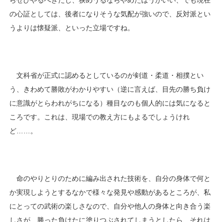
らぜひやるべきだし、狭めうるならやめたほうがいい、でも現在
の心証としては、後者になりそうな気配が強いので、反対派とい
うよりは懐疑派、といった立場ですね。
文科省が正式に認めるとしているのが剣道・柔道・相撲とい
う、きわめて勝敗がわかりやすい（逆に言えば、目先の勝ち負け
に意識がとらわれがちになる）種目なのも個人的には気になると
ころです。これは、現場での教え方にもよるでしょうけれ
ど……。
命のやりとりのために編み出された技術を、自分の身体で何と
か実現しようとするなかで様々な発見や感動があるところが、私
にとっての武術の楽しさなので、自分や他人の身体と向き合う楽
しさが、勝った負けたに塗りつぶされてしまうとしたら、それは