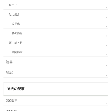
肩こり
足の痛み
成長痛
膝の痛み
頭・顔・首
顎関節症
読書
雑記
過去の記事
2026年