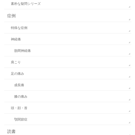
素朴な疑問シリーズ
症例
特殊な症例
神経痛
肋間神経痛
肩こり
足の痛み
成長痛
膝の痛み
頭・顔・首
顎関節症
読書