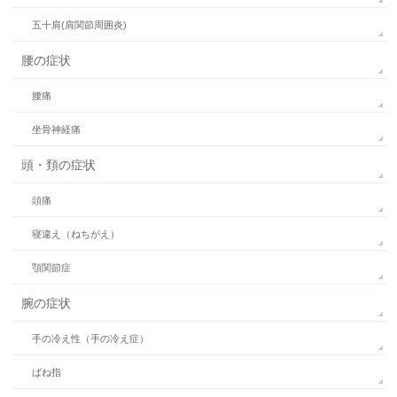
五十肩(肩関節周囲炎)
腰の症状
腰痛
坐骨神経痛
頭・頚の症状
頭痛
寝違え（ねちがえ）
顎関節症
腕の症状
手の冷え性（手の冷え症）
ばね指