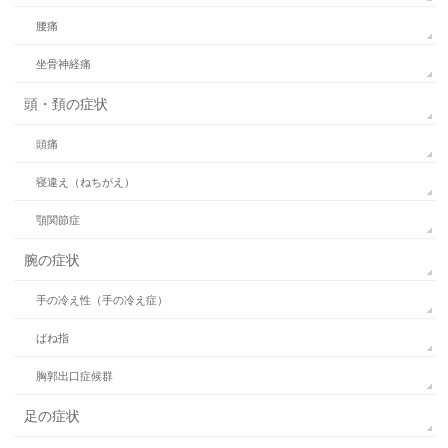
腰痛
坐骨神経痛
頭・頚の症状
頭痛
寝違え（ねちがえ）
顎関節症
腕の症状
手の冷え性（手の冷え症）
ばね指
胸郭出口症候群
足の症状