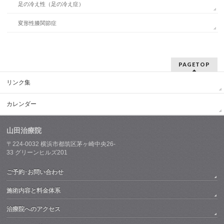
足の冷え性（足の冷え症）
変形性膝関節症
PAGETOP
リンク集
カレンダー
山田治療院
〒224-0032
横浜市都筑区茅ヶ崎中央26-
33
グリーンヒルズ201
ご予約･お問い合わせ
施術内容と料金体系
治療院へのアクセス