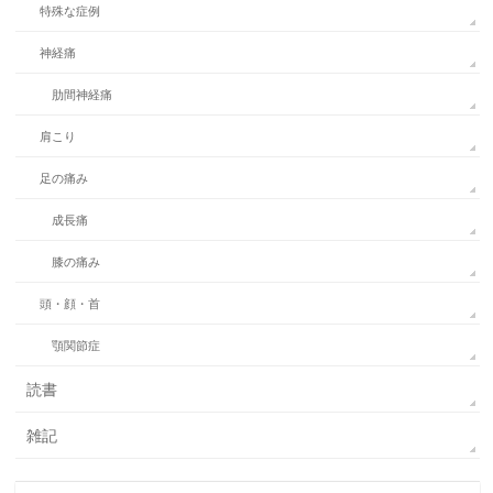
特殊な症例
神経痛
肋間神経痛
肩こり
足の痛み
成長痛
膝の痛み
頭・顔・首
顎関節症
読書
雑記